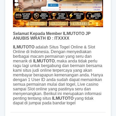
Selamat Kepada Member ILMUTOTO JP
ANUBIS WRATH ID : ITXXXX
ILMUTOTO
adalah Situs Togel Online & Slot
Online di Indonesia. Dengan menyediakan
berbagai macam permainan yang seru dan
menarik di
ILMUTOTO
, maka anda tidak perlu
ragu lagi untuk bergabung dan bermain bersama
kami situs judi online terpercaya yang akan
membayar berapapun kemenangan anda. Hanya
dengan 1 User ID anda sudah dapat memainkan
semua permainan mulai dari togel, Live casino
sampai Slot online yang pastinya seru dan
menyenangkan. Berikut ini merupakan informasi
penting tentang situs
ILMUTOTO
yang tidak
dapat di jumpai pada bandar togel