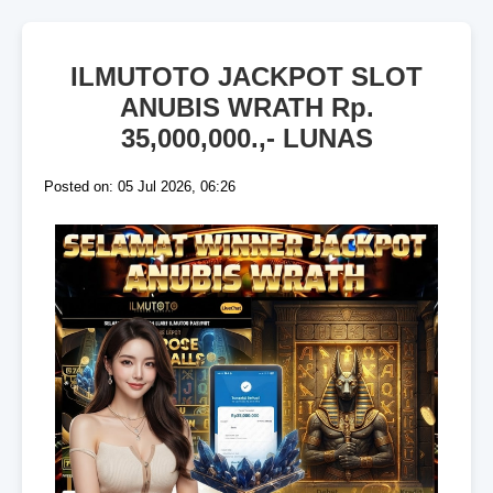
ILMUTOTO JACKPOT SLOT
ANUBIS WRATH Rp.
35,000,000.,- LUNAS
Posted on: 05 Jul 2026, 06:26